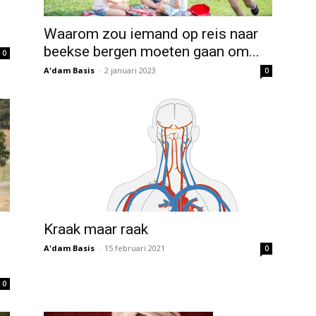
Waarom zou iemand op reis naar
beekse bergen moeten gaan om...
0
A'dam Basis
-
2 januari 2023
0
Kraak maar raak
A'dam Basis
-
15 februari 2021
0
0