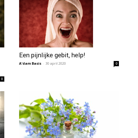
Een pijnlijke gebit, help!
A'dam Basis
-
30 april 2020
0
0