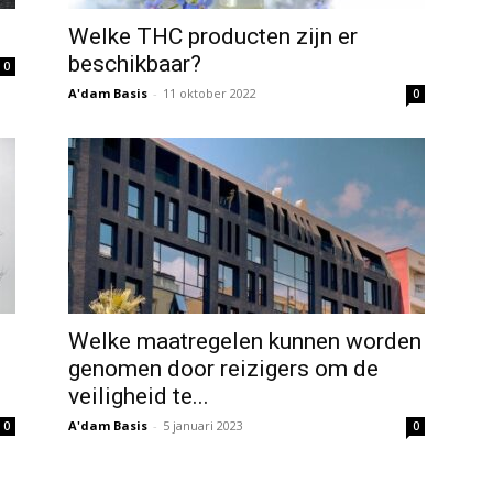
Welke THC producten zijn er
beschikbaar?
0
A'dam Basis
-
11 oktober 2022
0
Welke maatregelen kunnen worden
genomen door reizigers om de
veiligheid te...
A'dam Basis
-
5 januari 2023
0
0