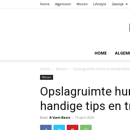
Home
Algemeen
Wonen
Lifestyle
Zakelijk
HOME
ALGEM
Home
Wonen
Opslagruimte huren in amsterdam: 
Wonen
Opslagruimte hu
handige tips en t
Door
A'dam Basis
-
15 april 2026