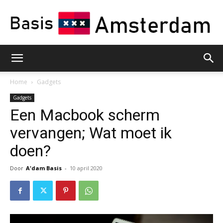
Basis
Home
Gadgets
Gadgets
Een Macbook scherm
Amsterdam
vervangen; Wat moet ik
doen?
Door
A'dam Basis
-
10 april 2020