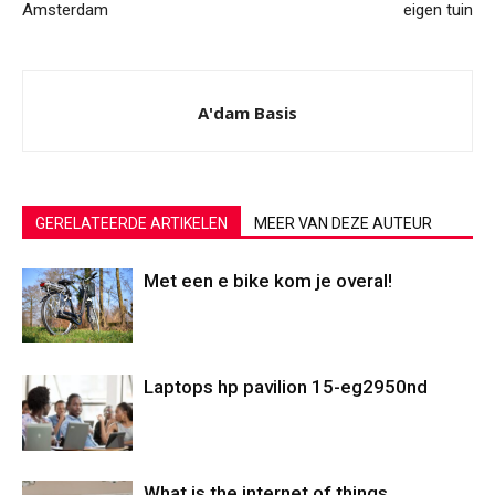
Amsterdam
eigen tuin
A'dam Basis
GERELATEERDE ARTIKELEN
MEER VAN DEZE AUTEUR
Met een e bike kom je overal!
Laptops hp pavilion 15-eg2950nd
What is the internet of things