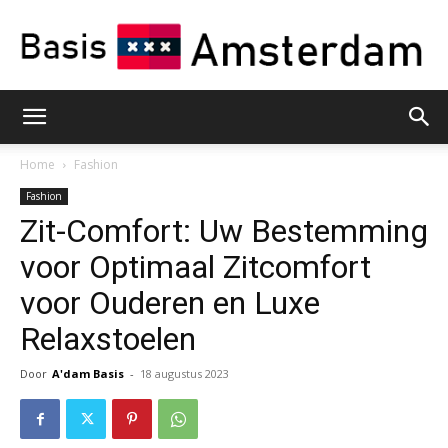
Basis
Home
Fashion
Fashion
Zit-Comfort: Uw Bestemming
Amsterdam
voor Optimaal Zitcomfort
voor Ouderen en Luxe
Relaxstoelen
Door
A'dam Basis
-
18 augustus 2023