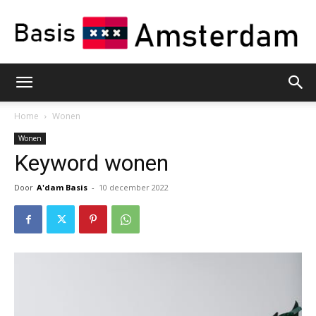
Basis
Home
Wonen
Wonen
Keyword wonen
Amsterdam
Door
A'dam Basis
-
10 december 2022