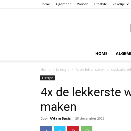
Home
Algemeen
Wonen
Lifestyle
Zakelijk
HOME
ALGEM
Home
Lifestyle
4x de lekkerste wintercocktails z
Lifestyle
4x de lekkerste w
maken
Door
A'dam Basis
-
28 december 2022