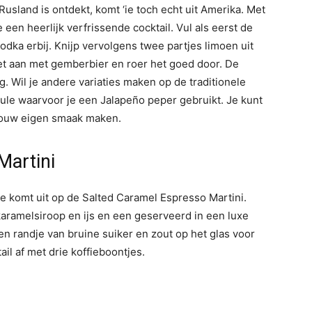
usland is ontdekt, komt ‘ie toch echt uit Amerika. Met
en heerlijk verfrissende cocktail. Vul als eerst de
dka erbij. Knijp vervolgens twee partjes limoen uit
het aan met gemberbier en roer het goed door. De
g. Wil je andere variaties maken op de traditionele
le waarvoor je een Jalapeño peper gebruikt. Je kunt
jouw eigen smaak maken.
Martini
 je komt uit op de Salted Caramel Espresso Martini.
karamelsiroop en ijs en een geserveerd in een luxe
en randje van bruine suiker en zout op het glas voor
l af met drie koffieboontjes.